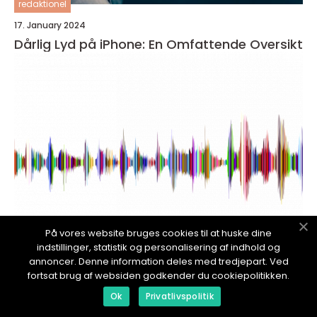
redaktionel
17. January 2024
Dårlig Lyd på iPhone: En Omfattende Oversikt
På vores website bruges cookies til at huske dine
indstillinger, statistik og personalisering af indhold og
annoncer. Denne information deles med tredjepart. Ved
redaktionel
fortsat brug af websiden godkender du cookiepolitikken.
17. January 2024
Ok
Privatlivspolitik
iPhone ringer ikke med lyd: Diagnose,