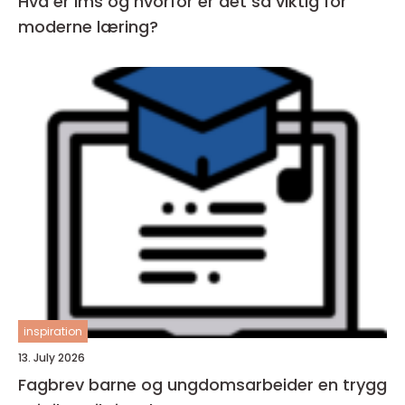
Hva er lms og hvorfor er det så viktig for
moderne læring?
inspiration
13. July 2026
Fagbrev barne og ungdomsarbeider en trygg