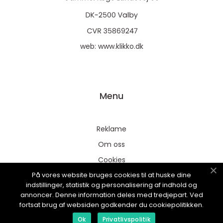
web:
www.klikko.dk
Menu
Reklame
Om oss
Cookies
På vores website bruges cookies til at huske dine
Kontakt Oss
indstillinger, statistik og personalisering af indhold og
Sitemap
annoncer. Denne information deles med tredjepart. Ved
fortsat brug af websiden godkender du cookiepolitikken.
Ok
Privatlivspolitik