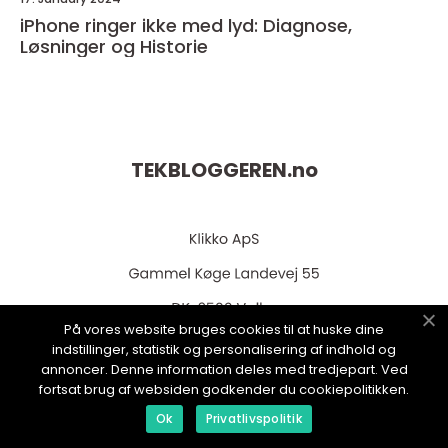
iPhone ringer ikke med lyd: Diagnose,
Løsninger og Historie
TEKBLOGGEREN.
no
På vores website bruges cookies til at huske dine
indstillinger, statistik og personalisering af indhold og
annoncer. Denne information deles med tredjepart. Ved
web:
www.klikko.dk
fortsat brug af websiden godkender du cookiepolitikken.
Ok
Privatlivspolitik