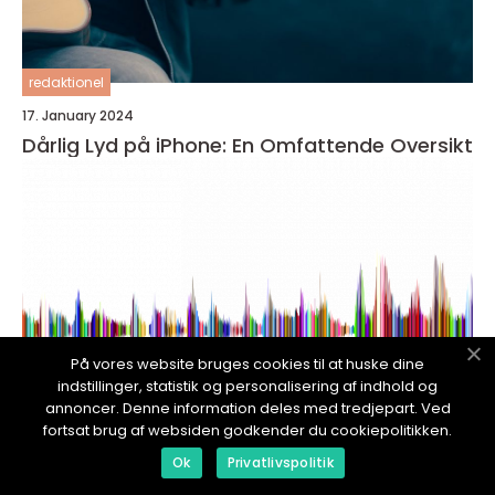
redaktionel
17. January 2024
Dårlig Lyd på iPhone: En Omfattende Oversikt
På vores website bruges cookies til at huske dine
indstillinger, statistik og personalisering af indhold og
annoncer. Denne information deles med tredjepart. Ved
fortsat brug af websiden godkender du cookiepolitikken.
Ok
Privatlivspolitik
redaktionel