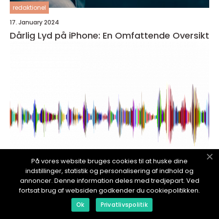
redaktionel
17. January 2024
Dårlig Lyd på iPhone: En Omfattende Oversikt
På vores website bruges cookies til at huske dine
indstillinger, statistik og personalisering af indhold og
annoncer. Denne information deles med tredjepart. Ved
redaktionel
fortsat brug af websiden godkender du cookiepolitikken.
17. January 2024
Ok
Privatlivspolitik
iPhone ringer ikke med lyd: Diagnose,