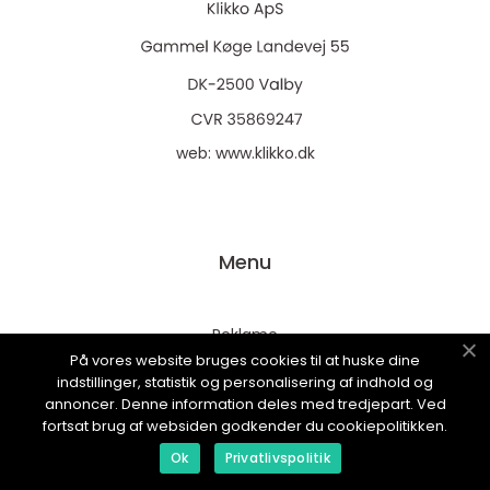
web:
www.klikko.dk
Menu
Reklame
På vores website bruges cookies til at huske dine
Om oss
indstillinger, statistik og personalisering af indhold og
Cookies
annoncer. Denne information deles med tredjepart. Ved
fortsat brug af websiden godkender du cookiepolitikken.
Kontakt Oss
Ok
Privatlivspolitik
Sitemap